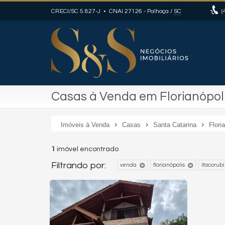
CRECI/SC 5.827-J • CNAI 27126
- Palhoça /
SC
(
Casas à Venda em Florianópolis
Imóveis à Venda
Casas
Santa Catarina
Flori
1
imóvel encontrado
Filtrando por:
venda
florianópolis
itacorubi