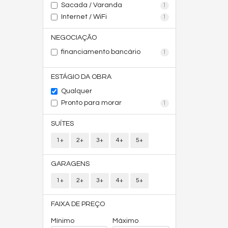
Sacada / Varanda
1
Internet / WiFi
1
NEGOCIAÇÃO
financiamento bancário
1
ESTÁGIO DA OBRA
Qualquer
Pronto para morar
1
SUÍTES
1+
2+
3+
4+
5+
GARAGENS
1+
2+
3+
4+
5+
FAIXA DE PREÇO
Mínimo
Máximo