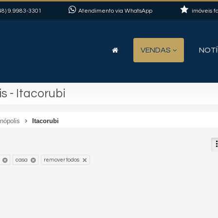
48)
9.9983-3301
Atendimento via WhatsApp
imóveis fa
VENDAS
NOTÍ
 - Itacorubi
anópolis
Itacorubi
casa
remover todos