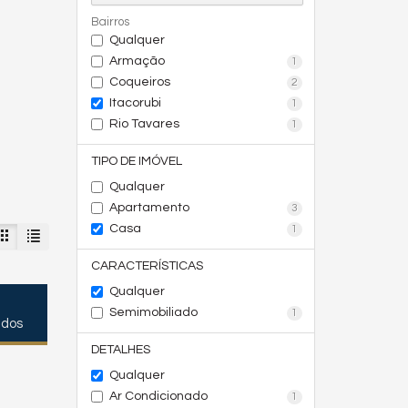
Bairros
Qualquer
Armação
1
Coqueiros
2
Itacorubi
1
Rio Tavares
1
TIPO DE IMÓVEL
Qualquer
Apartamento
3
Casa
1
CARACTERÍSTICAS
Qualquer
Semimobiliado
1
ados
DETALHES
Qualquer
Ar Condicionado
1