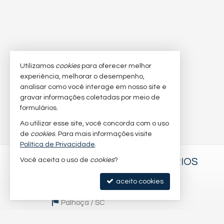
Utilizamos
cookies
para oferecer melhor
experiência, melhorar o desempenho,
analisar como você interage em nosso site e
gravar informações coletadas por meio de
formulários.
Ao utilizar esse site, você concorda com o uso
de
cookies
. Para mais informações visite
Política de Privacidade
.
Você aceita o uso de
S&S NEGÓCIOS IMOBILIÁRIOS
cookies
?
Cidade Universitária Pedra Branca
aceito cookies
88137-335
Palhoça /
SC