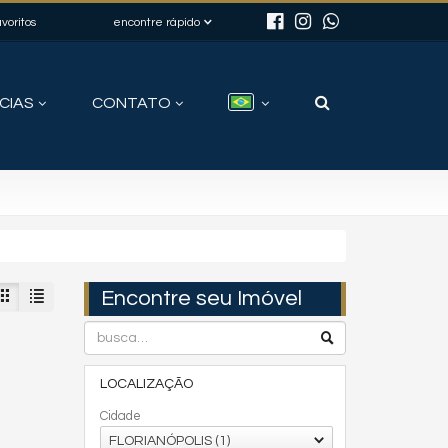
voritos
encontre rápido
CIAS
CONTATO
Encontre seu Imóvel
LOCALIZAÇÃO
Cidade
FLORIANÓPOLIS (1)