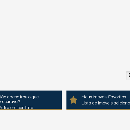
Não encontrou o que
Meus imóveis Favoritos
procurava?
Lista de imóveis adicion
Entre em contato