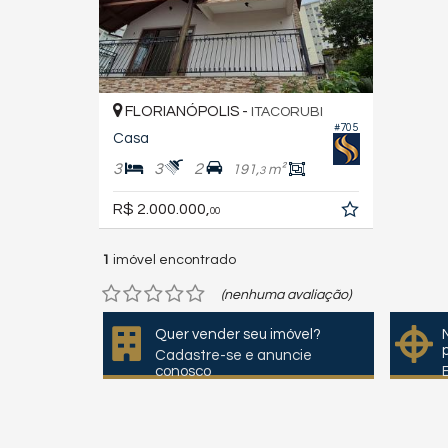
FLORIANÓPOLIS -
ITACORUBI
#705
Casa
3
3
2
191,
m²
3
R$ 2.000.000,
00
1
imóvel encontrado
(nenhuma avaliação)
Quer vender seu imóvel?
Cadastre-se e anuncie
conosco