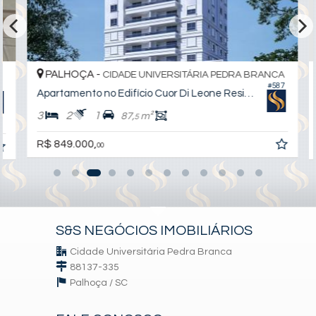
PALHOÇA -
CIDADE UNIVERSITÁRIA PEDRA BRANCA
#587
Apartamento no Edifício Cuor Di Leone Residence
3
2
1
87,
m²
5
R$ 849.000,
00
S&S NEGÓCIOS IMOBILIÁRIOS
Cidade Universitária Pedra Branca
88137-335
Palhoça /
SC