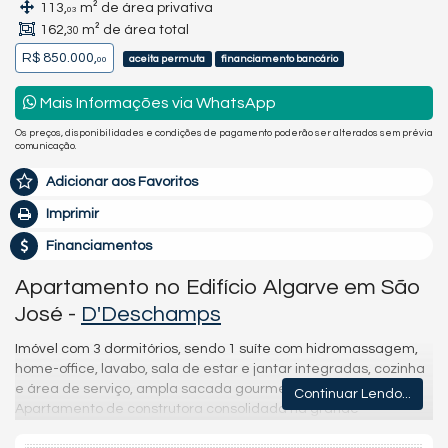
113,
m² de área privativa
03
162,
m² de área total
30
R$ 850.000,
aceita permuta
financiamento bancário
00
Mais Informações via WhatsApp
Os preços, disponibilidades e condições de pagamento poderão ser alterados sem prévia
comunicação.
Adicionar aos Favoritos
Imprimir
Financiamentos
Apartamento no Edifício Algarve em São
José -
D'Deschamps
Imóvel com 3 dormitórios, sendo 1 suíte com hidromassagem,
home-office, lavabo, sala de estar e jantar integradas, cozinha
e área de serviço, ampla sacada gourmet com churrasqueira.
Continuar Lendo...
Apartamento de construtora consolidada na grande
Florianópolis como uma das melhores em acabamento alto