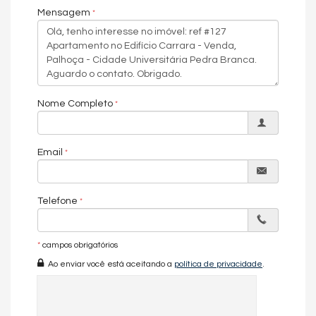
serviço com móveis, elevador privativo e dependência
Mensagem
completa.
Características do Imóvel
Aquecimento de Água
Ar Condicionado
Despensa
Nome Completo
Área de Serviço
Dependência de Empregada
Home Office
Sacada com Churrasqueira
Email
Sala de Estar
Sala de Jantar
Cozinha
Espaço Gourmet
Telefone
Hidromassagem
Closet
Características do Empreendimento
*
campos obrigatórios
Gerador
Ao enviar você está aceitando a
política de privacidade
.
Sala de Jogos
Piscina
Espaço Gourmet
Espaço Fitness