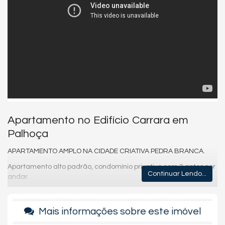
Apartamento no Edifício Carrara em
Palhoça
APARTAMENTO AMPLO NA CIDADE CRIATIVA PEDRA BRANCA.
Apartamento alto padrão, condomínio privativo com 2 aptos por
Continuar Lendo...
andar.
Unidade de 3 dormitórios sendo 3 suítes, 1 escritório, 3 vagas
de garagens.
Mais informações sobre este imóvel
Ampla sacada com churrasqueira a carvão, cozinha e área de