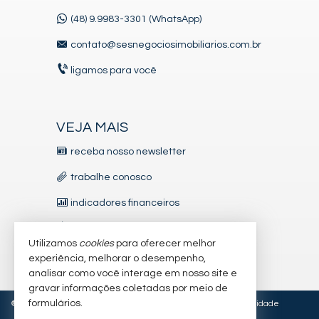
(48) 9.9983-3301 (WhatsApp)
contato@sesnegociosimobiliarios.com.br
ligamos para você
VEJA MAIS
receba nosso newsletter
trabalhe conosco
indicadores financeiros
imóveis favoritos
Utilizamos
cookies
para oferecer melhor
mapa de imóveis
experiência, melhorar o desempenho,
analisar como você interage em nosso site e
gravar informações coletadas por meio de
formulários.
©
2026
CRECI/SC 5.827-J • CNAI 27126
Política de Privacidade