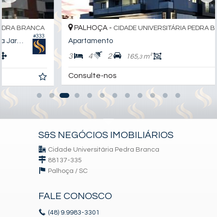
PALHOÇA -
CIDADE UNIVERSITÁRIA PEDRA BRANCA
#469
Apartamento
3
4
2
165,
m²
3
Consulte-nos
S&S NEGÓCIOS IMOBILIÁRIOS
Cidade Universitária Pedra Branca
88137-335
Palhoça /
SC
FALE CONOSCO
(48)
9.9983-3301