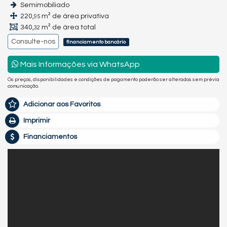
Semimobiliado
220,
m² de área privativa
95
340,
m² de área total
32
Consulte-nos
financiamento bancário
Mais Informações via WhatsApp
Os preços, disponibilidades e condições de pagamento poderão ser alterados sem prévia
comunicação.
Adicionar aos Favoritos
Imprimir
Financiamentos