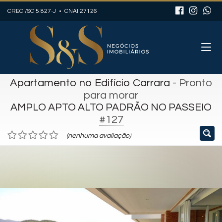
CRECI/SC 5.827-J • CNAI 27126
Apartamento no Edifício Carrara
- Pronto
para morar
AMPLO APTO ALTO PADRÃO NO PASSEIO
#127
(nenhuma avaliação)