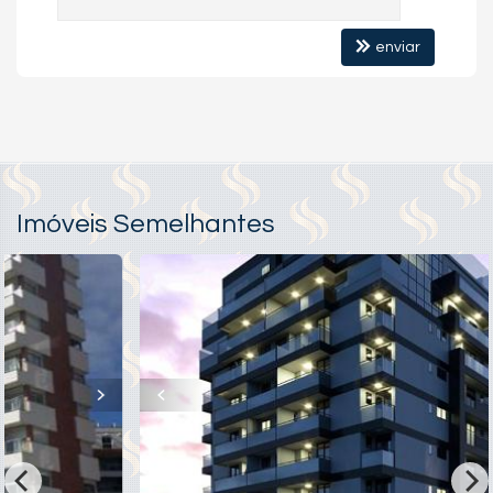
Medidores Individuais
Captação de Água
Portão Eletrônico
enviar
Playground
Brinquedoteca
Bicicletário
Câmeras de Segurança
Imóveis Semelhantes