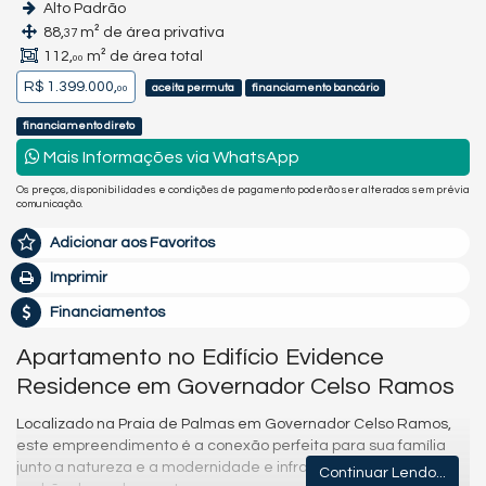
Alto Padrão
88,
m² de área privativa
37
112,
m² de área total
00
R$ 1.399.000,
aceita permuta
financiamento bancário
00
financiamento direto
Mais Informações via WhatsApp
Os preços, disponibilidades e condições de pagamento poderão ser alterados sem prévia
comunicação.
Adicionar aos Favoritos
Imprimir
Financiamentos
Apartamento no Edifício Evidence
Residence em Governador Celso Ramos
Localizado na Praia de Palmas em Governador Celso Ramos,
este empreendimento é a conexão perfeita para sua família
junto a natureza e a modernidade e infraestrutura com alto
Continuar Lendo...