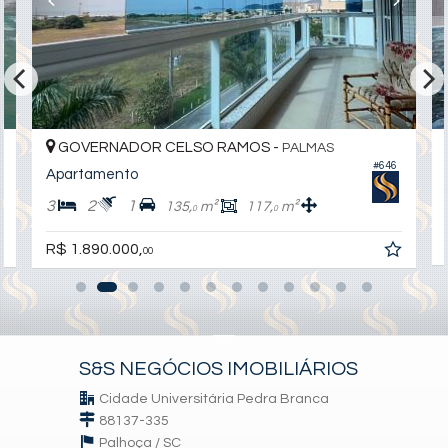
Acessibilidade para PNE
GOVERNADOR CELSO RAMOS -
PALMAS
#646
Apartamento
3
2
1
135,
m²
117,
m²
0
0
R$ 1.890.000,
00
S&S NEGÓCIOS IMOBILIÁRIOS
Cidade Universitária Pedra Branca
88137-335
Palhoça /
SC