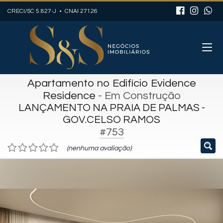
CRECI/SC 5.827-J • CNAI 27126
Apartamento no Edifício Evidence
Residence
- Em Construção
LANÇAMENTO NA PRAIA DE PALMAS -
GOV.CELSO RAMOS
#753
(nenhuma avaliação)