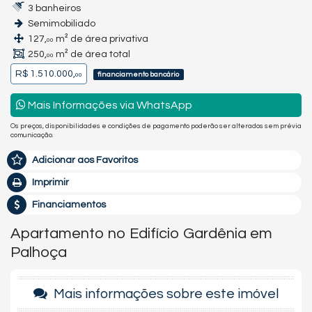
3 banheiros
Semimobiliado
127,
m² de área privativa
00
250,
m² de área total
00
R$ 1.510.000,
financiamento bancário
00
Mais Informações via WhatsApp
Os preços, disponibilidades e condições de pagamento poderão ser alterados sem prévia
comunicação.
Adicionar aos Favoritos
Imprimir
Financiamentos
Apartamento no Edifício Gardênia em
Palhoça
Mais informações sobre este imóvel