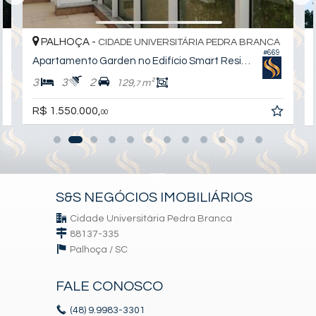
PALHOÇA -
CIDADE UNIVERSITÁRIA PEDRA BRANCA
#669
Apartamento Garden no Edifício Smart Residence
3
3
2
129,
m²
7
R$ 1.550.000,
00
S&S NEGÓCIOS IMOBILIÁRIOS
Cidade Universitária Pedra Branca
88137-335
Palhoça /
SC
FALE CONOSCO
(48)
9.9983-3301