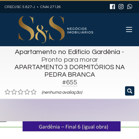
CRECI/SC 5.827-J • CNAI 27126
Apartamento no Edifício Gardênia
-
Pronto para morar
APARTAMENTO 3 DORMITÓRIOS NA
PEDRA BRANCA
#655
(nenhuma avaliação)