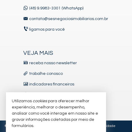
(48) 9.9983-3301 (WhatsApp)
contato@sesnegociosimobiliarios.com.br
ligamos para você
VEJA MAIS
receba nosso newsletter
trabalhe conosco
indicadores financeiros
imóveis favoritos
Utilizamos
cookies
para oferecer melhor
mapa de imóveis
experiência, melhorar o desempenho,
analisar como você interage em nosso site e
gravar informações coletadas por meio de
formulários.
©
2026
CRECI/SC 5.827-J • CNAI 27126
Política de Privacidade