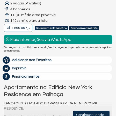
2 vagas (Privativa)
4 banheiros
113,
m² de área privativa
30
140,
m² de área total
00
R$ 1.650.007,
financiamento bancário
financiamento direto
00
Mais Informações via WhatsApp
Os preços, disponibilidades e condições de pagamento poderão ser alterados sem prévia
comunicação.
Adicionar aos Favoritos
Imprimir
Financiamentos
Apartamento no Edifício New York
Residence em Palhoça
LANÇAMENTO AO LADO DO PASSEIO PEDRA - NEW YORK
RESIDENCE.
Continuar Lendo...