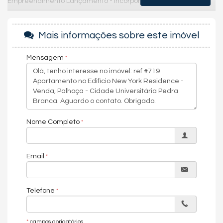
Empreendimento Lançamento - Incorporação: R-6-117.494
3 e 4 dormitório
1 e 2 vagas
Mais informações sobre este imóvel
Área privativa 43.9 a 156m²
Mensagem
Tipologia
Tipo 01 - 3 suítes - 2 vagas - Área priv. 102.8m²
Tipo 01 - 3 suítes - 2 vagas - Área priv. 118.9m²
Tipo 01 - 3 dorm. (1 suíte) - 2 vagas - Área priv. 113.3m²
Tipo 02 - 3 dorm. (1 suíte) - 2 vagas - Área priv. 103.7m²
Tipo 02 - 3 dorm. (1 suíte) - 2 vagas - Área priv. 123.8m²
Tipo 02 - 3 suítes - 2 vagas - Área priv. 138.6m²
Nome Completo
Tipo 03 - 2 dorm. (1 suíte) - 1 vaga - Área priv. 75.5m²
Tipo 03 - 4 dorm. (2 suítes) - 2 vagas - Área priv. 156m²
Tipo 04 - 2 dorm. (1 suíte) - 1 vaga - Área priv. 66.7m²
Email
Tipo 05 - 1 dorm. - 1 vaga - Área priv. 43.9m²
Tipo 06 - 2 dorm. (1 suíte) - 1 vaga - Área priv. 66.5m²
Tipo 07 - 2 dorm. (1 suíte) - 1 vaga - Área priv. 76m²
Rua dos Cardeais - Fazenda Pedra Branca - Palhoça / SC
Telefone
Características do Imóvel
*
campos obrigatórios