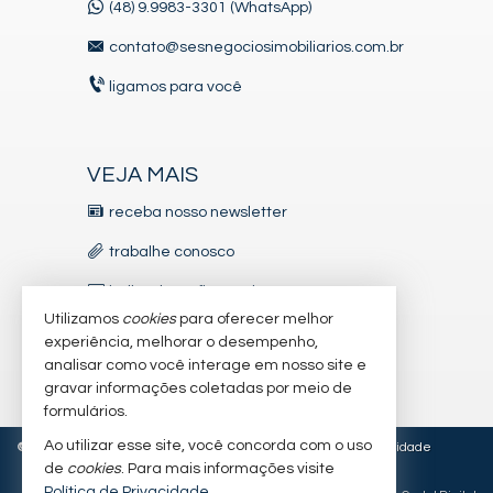
(48) 9.9983-3301 (WhatsApp)
contato@sesnegociosimobiliarios.com.br
ligamos para você
VEJA MAIS
receba nosso newsletter
trabalhe conosco
indicadores financeiros
Utilizamos
cookies
para oferecer melhor
imóveis favoritos
experiência, melhorar o desempenho,
analisar como você interage em nosso site e
mapa de imóveis
gravar informações coletadas por meio de
formulários.
Ao utilizar esse site, você concorda com o uso
©
2026
CRECI/SC 5.827-J • CNAI 27126
Política de Privacidade
de
cookies
. Para mais informações visite
Política de Privacidade
.