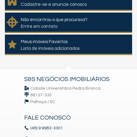
Cadastre-se e anuncie conosco
Não encontrou o que procurava?
Entre em contato
Meus imóveis Favoritos
Lista de imóveis adicionados
S&S NEGÓCIOS IMOBILIÁRIOS
Cidade Universitária Pedra Branca
88137-335
Palhoça /
SC
FALE CONOSCO
(48)
9.9983-3301