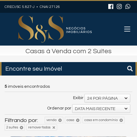
CRECI/SC 5.827-J • CNAI 27126
Casas à Venda com 2 Suítes
Encontre seu Imóvel
5
imóveis encontrados
Exibir
24 POR PÁGINA
Ordenar por
DATA MAIS RECENTE
Filtrando por:
venda
casa
casa em condomínio
2 suítes
remover todos