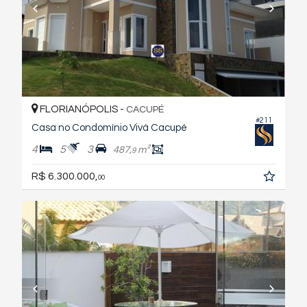
FLORIANÓPOLIS -
CACUPÉ
#211
Casa no Condomínio Vivá Cacupé
4
5
3
487,
m²
9
R$ 6.300.000,
00