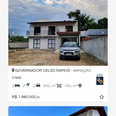
GOVERNADOR CELSO RAMOS -
ARMAÇÃO
#709
Casa
2
2
2
200,
m²
150,
m²
0
0
R$ 1.980.000,
00