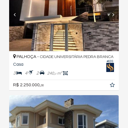
PALHOÇA -
CIDADE UNIVERSITÁRIA PEDRA BRANCA
#699
Casa
3
4
2
240,
m²
0
R$ 2.250.000,
00