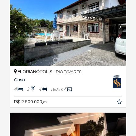
FLORIANÓPOLIS -
RIO TAVARES
#554
Casa
4
3
4
190,
m²
0
R$ 2.500.000,
00