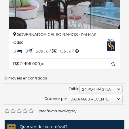
GOVERNADOR CELSO RAMOS -
PALMAS
#640
Casa
3
3
308,
m²
155,
m²
0
0
R$ 2.499.000,
00
5
imóveis encontrados
Exibir
24 POR PÁGINA
Ordenar por
DATA MAIS RECENTE
(nenhuma avaliação)
Quer vender seu imóvel?