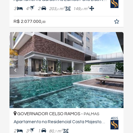
3
4
2
203,
m²
149,
m²
0
0
R$ 2.077.000,
00
GOVERNADOR CELSO RAMOS -
PALMAS
#695
Apartamento no Residencial Costa Majestosa - Torre Hydra
2
3
1
80,
m²
1