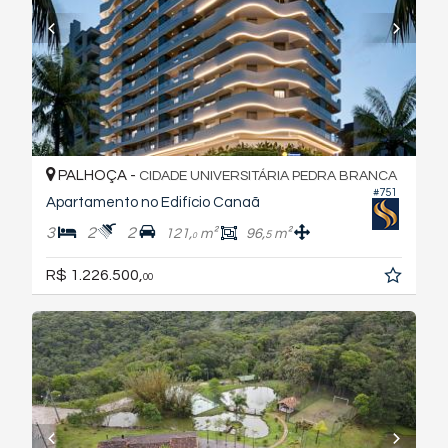
PALHOÇA -
CIDADE UNIVERSITÁRIA PEDRA BRANCA
#751
Apartamento no Edifício Canaã
3
2
2
121,
m²
96,
m²
5
0
R$ 1.226.500,
00