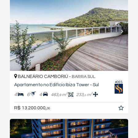
BALNEÁRIO CAMBORIÚ -
BARRA SUL
#065
Apartamento no Edifício Ibiza Tower - Sul
4
6
4
463,
m²
233,
m²
9
0
R$ 13.200.000,
00