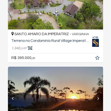
SANTO AMARO DA IMPERATRIZ -
VARGINHA
#746
Terreno no Condomínio Rural Village Imperatriz
1.340,
m²
3
R$ 395.000,
00