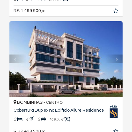
R$ 1.499.900,
00
BOMBINHAS -
CENTRO
#630
Cobertura Duplex no Edifício Allure Residence
3
4
2
149,
m²
2
R$ 2.499.900,
00