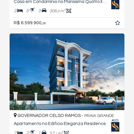
Casa em Condomínio no Marissima Quatro Ilhas
3
5
3
306,
m²
9
R$ 6.599.900,
00
GOVERNADOR CELSO RAMOS -
PRAIA GRANDE
#629
Apartamento no Edifício Eleganza Residence
2
2
1
57,
m²
1