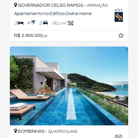
GOVERNADOR CELSO RAMOS -
ARMAÇÃO
#737
Apartamento no Edifício Divine Home
3
4
2
192,
m²
3
R$ 2.900.000,
00
BOMBINHAS -
QUATRO ILHAS
#628