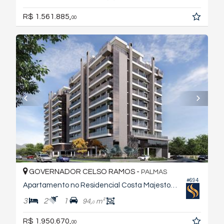
R$ 1.561.885,
00
GOVERNADOR CELSO RAMOS -
PALMAS
#694
Apartamento no Residencial Costa Majestosa - Torre Creta
3
2
1
94,
m²
0
R$ 1.950.670,
00