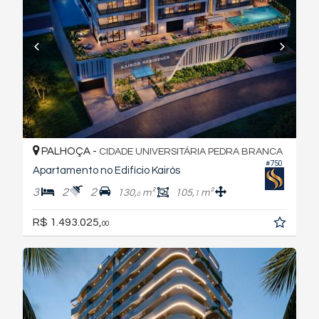
PALHOÇA -
CIDADE UNIVERSITÁRIA PEDRA BRANCA
#750
Apartamento no Edifício Kairós
3
2
2
130,
m²
105,
m²
1
0
R$ 1.493.025,
00