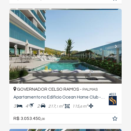
GOVERNADOR CELSO RAMOS -
PALMAS
#693
Apartamento no Edifício Ocean Home Club - Torre Pacific
3
4
2
217,
m²
115,
m²
1
6
R$ 3.053.450,
00