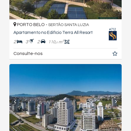
PORTO BELO -
SERTÃO SANTA LUZIA
#712
Apartamento no Edifício Terra All Resort
2
3
2
110,
m²
0
Consulte-nos