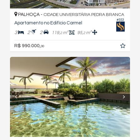
PALHOÇA -
CIDADE UNIVERSITÁRIA PEDRA BRANCA
#553
Apartamento no Edifício Carmel
3
2
2
119,
m²
95,
m²
2
2
R$ 990.000,
00