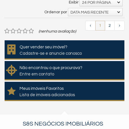
Exibir
24 POR PÁGINA
Ordenar por
DATA MAIS RECENTE
‹
1
2
›
(nenhuma avaliação)
Quer vender seu imóvel?
Cadastre-se e anuncie conosco
Não encontrou o que procurava?
Entre em contato
Meus imóveis Favoritos
Lista de imóveis adicionados
S&S NEGÓCIOS IMOBILIÁRIOS