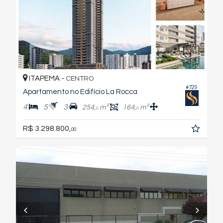
ITAPEMA -
CENTRO
#729
Apartamento no Edifício La Rocca
4
5
3
254,
m²
164,
m²
0
0
R$ 3.298.800,
00