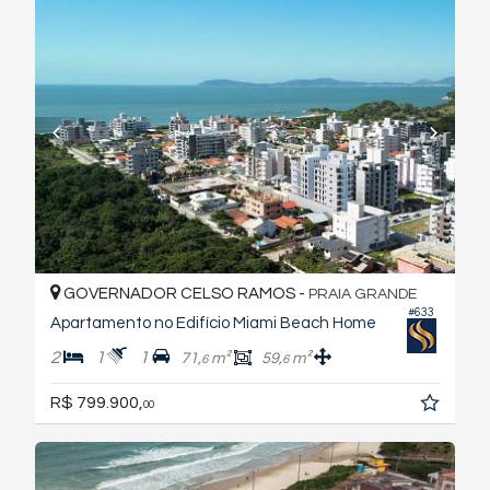
GOVERNADOR CELSO RAMOS -
PRAIA GRANDE
#633
Apartamento no Edifício Miami Beach Home
2
1
1
71,
m²
59,
m²
6
6
R$ 799.900,
00