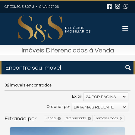
CRECI/SC 5.827-J • CNAI 27126
Imóveis Diferenciados à Venda
Encontre seu Imóvel
32
imóveis encontrados
Exibir
24 POR PÁGINA
Ordenar por
DATA MAIS RECENTE
Filtrando por:
venda
diferenciado
remover todos