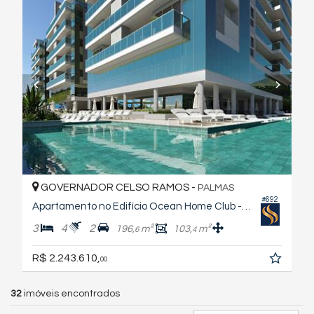
GOVERNADOR CELSO RAMOS -
PALMAS
#692
Apartamento no Edifício Ocean Home Club - Torre Indian
3
4
2
196,
m²
103,
m²
6
4
R$ 2.243.610,
00
32
imóveis encontrados