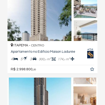
ITAPEMA -
CENTRO
#734
Apartamento no Edifício Maison Ladurée
4
5
3
300,
m²
174,
m²
0
0
R$ 2.998.800,
00