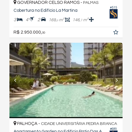
GOVERNADOR CELSO RAMOS -
PALMAS
#515
Cobertura no Edifício La Martina
3
4
2
169,
m²
146,
m²
1
0
R$ 2.950.000,
00
PALHOÇA -
CIDADE UNIVERSITÁRIA PEDRA BRANCA
#689
Apartamento Garden no Edifício Patio Das Artes