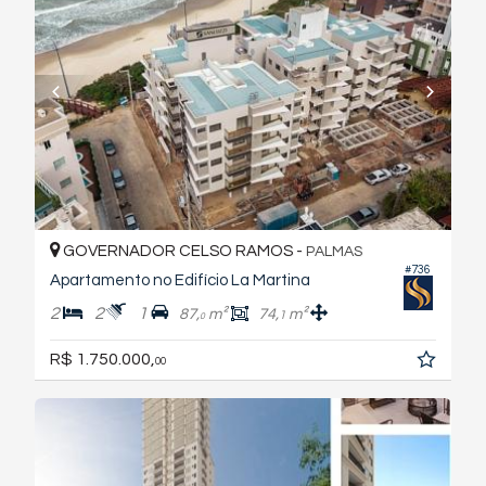
GOVERNADOR CELSO RAMOS -
PALMAS
#736
Apartamento no Edifício La Martina
2
2
1
87,
m²
74,
m²
1
0
R$ 1.750.000,
00