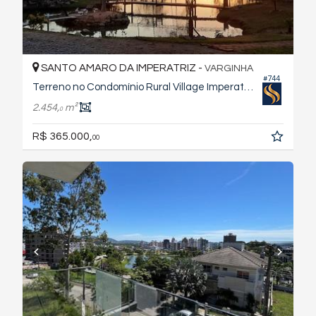
SANTO AMARO DA IMPERATRIZ -
VARGINHA
#744
Terreno no Condomínio Rural Village Imperatriz
2.454,
m²
0
R$ 365.000,
00