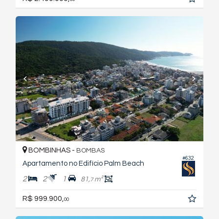
BOMBINHAS -
BOMBAS
#632
Apartamento no Edifício Palm Beach
2
2
1
81,
m²
7
R$ 999.900,
00