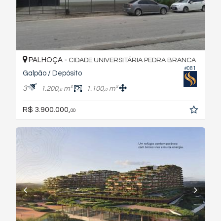
PALHOÇA -
CIDADE UNIVERSITÁRIA PEDRA BRANCA
#081
Galpão / Depósito
3
1.200,
m²
1.100,
m²
0
0
R$ 3.900.000,
00