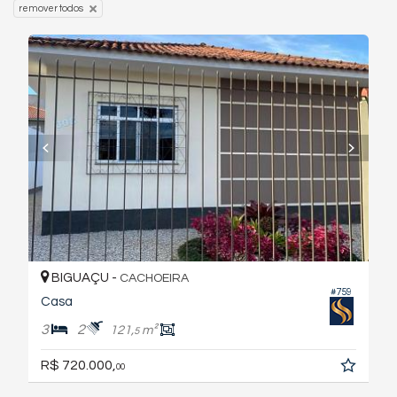
remover todos
BIGUAÇU -
CACHOEIRA
#759
Casa
3
2
121,
m²
5
R$ 720.000,
00