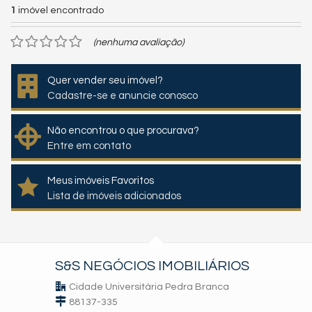
1
imóvel encontrado
(nenhuma avaliação)
Quer vender seu imóvel?
Cadastre-se e anuncie conosco
Não encontrou o que procurava?
Entre em contato
Meus imóveis Favoritos
Lista de imóveis adicionados
S&S NEGÓCIOS IMOBILIÁRIOS
Cidade Universitária Pedra Branca
88137-335