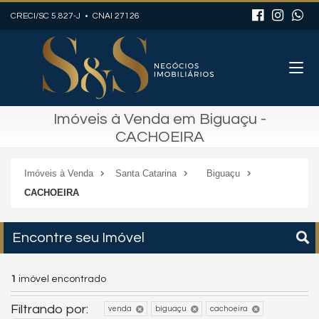
CRECI/SC 5.827-J • CNAI 27126
Imóveis à Venda em Biguaçu -
CACHOEIRA
Imóveis à Venda
Santa Catarina
Biguaçu
CACHOEIRA
Encontre seu Imóvel
1
imóvel encontrado
Filtrando por:
venda
biguaçu
cachoeira