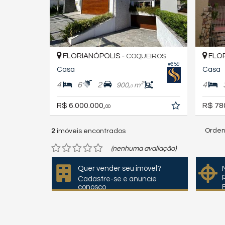
FLORIANÓPOLIS -
FLOR
COQUEIROS
#659
Casa
Casa
4
6
2
4
900,
m²
0
R$ 6.000.000,
R$ 78
00
Orden
2
imóveis encontrados
(nenhuma avaliação)
Quer vender seu imóvel?
Cadastre-se e anuncie
conosco