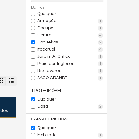
Bairros
Qualquer
Armação
1
Cacupé
1
Centro
4
Coqueiros
2
Itacorubi
4
Jardim Atlântico
1
Praia dos Ingleses
1
Rio Tavares
1
SACO GRANDE
1
TIPO DE IMÓVEL
Qualquer
Casa
2
ados
CARACTERÍSTICAS
Qualquer
Mobiliado
1