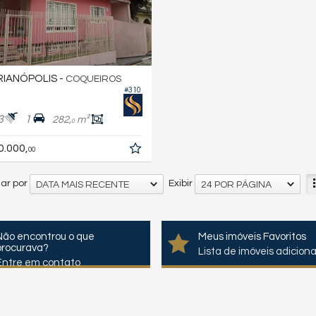
IANÓPOLIS -
COQUEIROS
#310
3
1
282,
m²
0
0.000,
00
ar por
Exibir
DATA MAIS RECENTE
24 POR PÁGINA
Não encontrou o que
Meus imóveis Favoritos
procurava?
Lista de imóveis adicion
Entre em contato