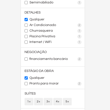
Semimobiliado
1
DETALHES
Qualquer
Ar Condicionado
2
Churrasqueira
1
Piscina Privativa
1
Internet / WiFi
1
NEGOCIAÇÃO
financiamento bancário
2
ESTÁGIO DA OBRA
Qualquer
Pronto para morar
2
SUÍTES
1+
2+
3+
4+
5+