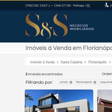
CRECI/SC 5.827-J • CNAI 27126
- Palhoça /
SC
(
Imóveis à Venda em Florianópol
Imóveis à Venda
Santa Catarina
Florianópolis
Orden
2
imóveis encontrados
Filtrando por:
venda
florianópolis
coqueiro