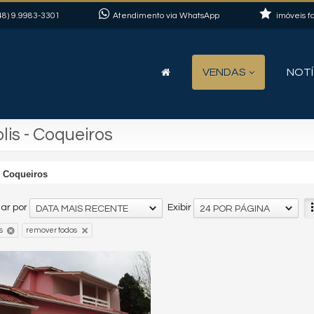
48)
9.9983-3301
Atendimento via WhatsApp
imóveis fa
VENDAS
NOTÍ
is - Coqueiros
Coqueiros
ar por
Exibir
DATA MAIS RECENTE
24 POR PÁGINA
s
remover todos