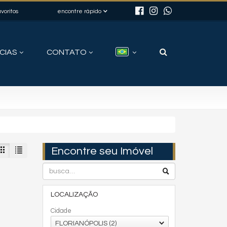
voritos
encontre rápido
CIAS
CONTATO
Encontre seu Imóvel
LOCALIZAÇÃO
Cidade
FLORIANÓPOLIS (2)