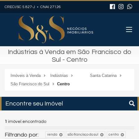
CRECI/SC 5.827-J • CNAI 27126
Indústrias à Venda em São Francisco do
Sul - Centro
Imóveis à Venda
Indústrias
Santa Catarina
São Francisco do Sul
Centro
Encontre seu Imóvel
1
imóvel encontrado
Filtrando por:
venda
são francisco do sul
centro