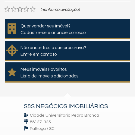
(nenhuma avaliação)
Quer vender seu imóvel?
Cadastre-se e anuncie conosco
Não encontrou o que procurava?
Entre em contato
Meus imóveis Favoritos
Lista de imóveis adicionados
S&S NEGÓCIOS IMOBILIÁRIOS
Cidade Universitária Pedra Branca
88137-335
Palhoça /
SC