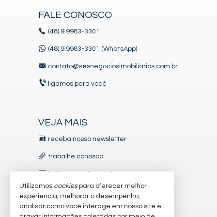
FALE CONOSCO
(48)
9.9983-3301
(48) 9.9983-3301 (WhatsApp)
contato@sesnegociosimobiliarios.com.br
ligamos para você
VEJA MAIS
receba nosso newsletter
trabalhe conosco
indicadores financeiros
Utilizamos
cookies
para oferecer melhor
imóveis favoritos
experiência, melhorar o desempenho,
analisar como você interage em nosso site e
mapa de imóveis
gravar informações coletadas por meio de