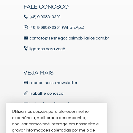
FALE CONOSCO
(48)
9.9983-3301
(48) 9.9983-3301 (WhatsApp)
contato@sesnegociosimobiliarios.com.br
ligamos para você
VEJA MAIS
receba nosso newsletter
trabalhe conosco
indicadores financeiros
Utilizamos
cookies
para oferecer melhor
imóveis favoritos
experiência, melhorar o desempenho,
analisar como você interage em nosso site e
mapa de imóveis
gravar informações coletadas por meio de