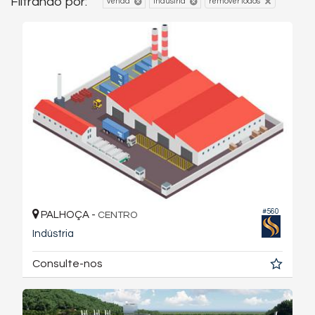
Filtrando por:
venda
indústria
remover todos
#560
PALHOÇA -
CENTRO
Indústria
Consulte-nos