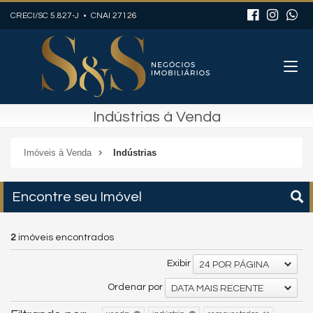
CRECI/SC 5.827-J • CNAI 27126
Indústrias à Venda
Imóveis à Venda
Indústrias
Encontre seu Imóvel
2
imóveis encontrados
Exibir
24 POR PÁGINA
Ordenar por
DATA MAIS RECENTE