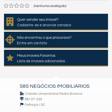
(nenhuma avaliação)
Quer vender seu imóvel?
Cadastre-se e anuncie conosco
Não encontrou o que procurava?
Entre em contato
Meus imóveis Favoritos
Lista de imóveis adicionados
S&S NEGÓCIOS IMOBILIÁRIOS
Cidade Universitária Pedra Branca
88137-335
Palhoça /
SC