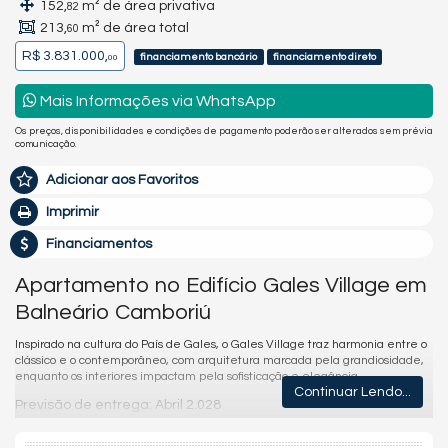
152,
m² de área privativa
82
213,
m² de área total
60
R$ 3.831.000,
financiamento bancário
financiamento direto
00
Mais Informações via WhatsApp
Os preços, disponibilidades e condições de pagamento poderão ser alterados sem prévia
comunicação.
Adicionar aos Favoritos
Imprimir
Financiamentos
Apartamento no Edifício Gales Village em
Balneário Camboriú
Inspirado na cultura do País de Gales, o Gales Village traz harmonia entre o
clássico e o contemporâneo, com arquitetura marcada pela grandiosidade,
enquanto os interiores impactam pela sofisticação e elegância.
Continuar Lendo...
Previsão de entrega: Abril 2.028