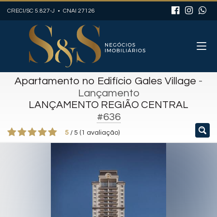
CRECI/SC 5.827-J • CNAI 27126
Apartamento no Edifício Gales Village
-
Lançamento
LANÇAMENTO REGIÃO CENTRAL
#636
5
/
5
(
1
avaliação)