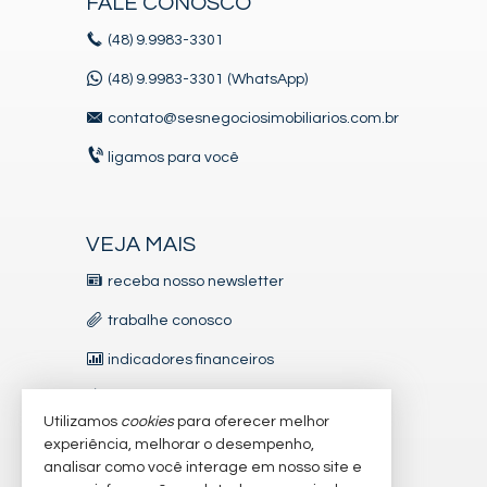
FALE CONOSCO
Aquecimento de Água
(48)
9.9983-3301
Ar Condicionado
Churrasqueira
(48) 9.9983-3301 (WhatsApp)
Sistema de Alarme
Internet / WiFi
contato@sesnegociosimobiliarios.com.br
Piso Porcelanato
TV a Cabo
ligamos para você
Infra para Ar Split
Andar Alto
Vista Livre
Acabamento em Gesso
Fechadura Eletrônica
VEJA MAIS
Vista Panorâmica
Área de Serviço
receba nosso newsletter
Sacada com Churrasqueira
Sala para 2 Ambientes
trabalhe conosco
Cozinha Americana
Lavabo
indicadores financeiros
Suíte Standard
imóveis favoritos
Características do Empreendimento
Utilizamos
cookies
para oferecer melhor
Gerador
mapa de imóveis
experiência, melhorar o desempenho,
Sala de Jogos
Salão de Festas
analisar como você interage em nosso site e
Piscina