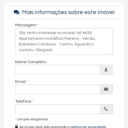
um lugar múltiplo, mas único em seu próprio estilo.
Mais informações sobre este imóvel
Área de Lazer
Área de lazer inferior
Mensagem
Piscina Brasil
Piscina Atlântica
Casa da Piscina
Piscina Coberta
Piscininha
Mercadinho
Sauna Úmida
Nome Completo
Sauna Seca
Spa
Quiosque
Jardim Marena
Email
Espaço Pet
Casa do Sítio
Parquinho
Festas Infantil
Telefone
Espaço Gourmet
Digital Work
Sala de Massagem
Espaço Beleza
*
campos obrigatórios
Academia
Ao enviar você está aceitando a
política de privacidade
.