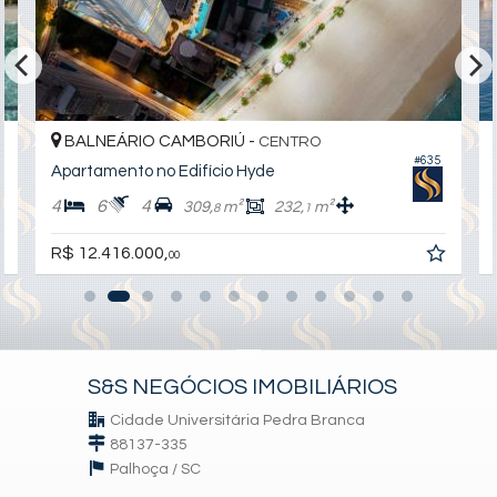
Aquecimento de Água
Ar Condicionado
Churrasqueira
Piso Laminado
Internet / WiFi
Piso Porcelanato
Infra para Ar Split
Andar Alto
BALNEÁRIO CAMBORIÚ -
CENTRO
Acabamento em Gesso
#635
Apartamento no Edifício Hyde
Fechadura Eletrônica
Área de Serviço
4
6
4
309,
m²
232,
m²
8
1
Sacada com Churrasqueira
Sala para 2 Ambientes
R$ 12.416.000,
00
Cozinha Americana
Lavabo
Suíte Master
Suíte Standard
Características do Empreendimento
Sauna
S&S NEGÓCIOS IMOBILIÁRIOS
Gerador
Sala de Jogos
Cidade Universitária Pedra Branca
Salão de Festas
88137-335
Piscina
Palhoça /
SC
Quadra Esportiva
Spa