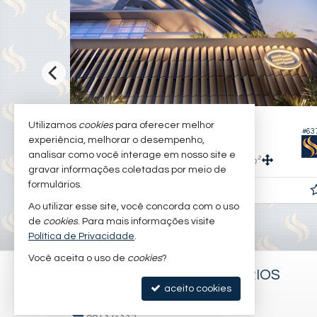
BALNEÁRIO CAMBORIÚ -
CENTRO
Utilizamos
cookies
para oferecer melhor
#635
#63
Cobertura Duplex no Edifício Alaia
experiência, melhorar o desempenho,
analisar como você interage em nosso site e
4
5
6
565,
m²
390,
m²
5
6
gravar informações coletadas por meio de
formulários.
R$ 17.558.379,
06
Ao utilizar esse site, você concorda com o uso
de
cookies
. Para mais informações visite
Política de Privacidade
.
Você aceita o uso de
cookies
?
S&S NEGÓCIOS IMOBILIÁRIOS
aceito cookies
Cidade Universitária Pedra Branca
88137-335