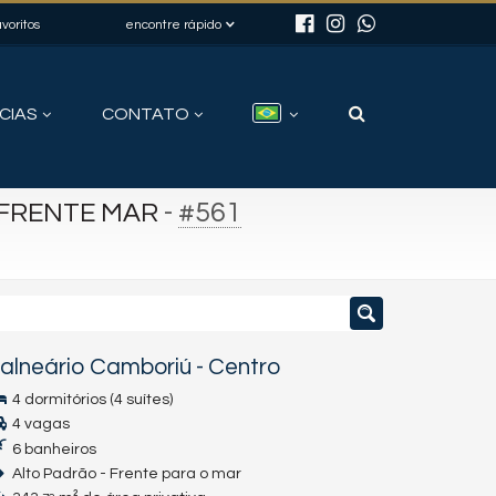
voritos
encontre rápido
CIAS
CONTATO
-
#561
 FRENTE MAR
alneário Camboriú
-
Centro
4 dormitórios (4 suítes)
4 vagas
6 banheiros
Alto Padrão - Frente para o mar