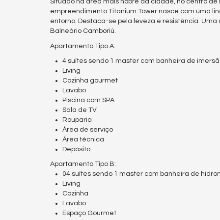
Situado na área mais nobre da cidade, no centro de 
empreendimento Titanium Tower nasce com uma lin
entorno. Destaca-se pela leveza e resistência. Uma c
Balneário Camboriú.
Apartamento Tipo A:
4 suítes sendo 1 master com banheira de imers
Living
Cozinha gourmet
Lavabo
Piscina com SPA
Sala de TV
Rouparia
Área de serviço
Área técnica
Depósito
Apartamento Tipo B:
04 suítes sendo 1 master com banheira de hid
Living
Cozinha
Lavabo
Espaço Gourmet