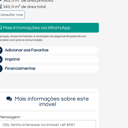
343,
m² de área privativa
73
343,
m² de área total
73
Consulte-nos
Mais Informações via WhatsApp
 preços, disponibilidades e condições de pagamento poderão ser
terados sem prévia comunicação.
Adicionar aos Favoritos
Imprimir
Financiamentos
Mais informações sobre este
imóvel
Mensagem