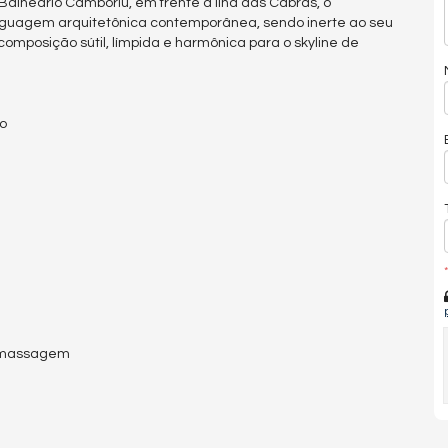
Balneário Camboriú, em frente a ilha das Cabras, o
guagem arquitetônica contemporânea, sendo inerte ao seu
omposição sútil, límpida e harmônica para o skyline de
ão
*
romassagem