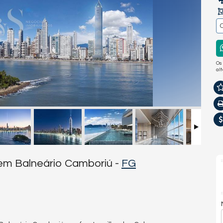
Os
al
 em Balneário Camboriú -
FG