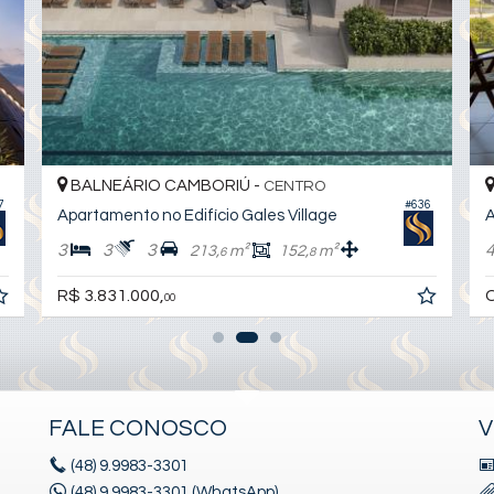
BALNEÁRIO CAMBORIÚ -
CENTRO
7
#636
Apartamento no Edifício Gales Village
A
3
3
3
213,
m²
152,
m²
6
8
R$ 3.831.000,
C
00
FALE CONOSCO
V
(48)
9.9983-3301
(48) 9.9983-3301 (WhatsApp)