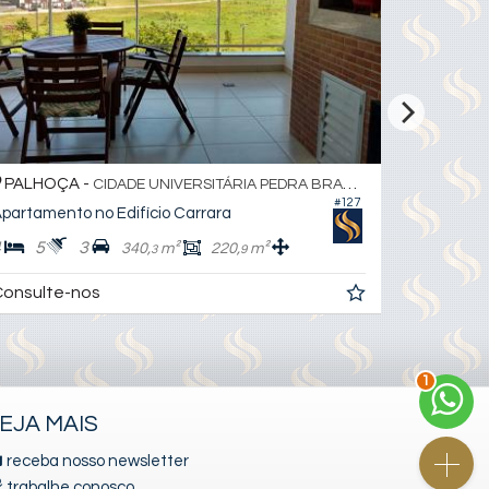
PALHOÇA -
BALNEÁ
CIDADE UNIVERSITÁRIA PEDRA BRANCA
#127
partamento no Edifício Carrara
Apartamen
4
5
3
4
6
340,
m²
220,
m²
3
9
onsulte-nos
R$ 15.580
2
EJA MAIS
receba nosso newsletter
trabalhe conosco