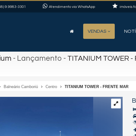
48)
9.9983-3301
Atendimento via WhatsApp
imóveis fa
VENDAS
NOTÍ
nium
- Lançamento
-
TITANIUM TOWER -
Balneário Camboriú
Centro
TITANIUM TOWER - FRENTE MAR
B