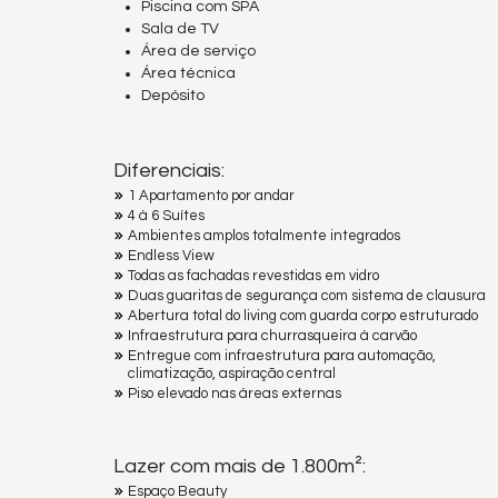
Piscina com SPA
Sala de TV
Área de serviço
Área técnica
Depósito
Diferenciais:
1 Apartamento por andar
4 à 6 Suítes
Ambientes amplos totalmente integrados
Endless View
Todas as fachadas revestidas em vidro
Duas guaritas de segurança com sistema de clausura
Abertura total do living com guarda corpo estruturado
Infraestrutura para churrasqueira à carvão
Entregue com infraestrutura para automação,
climatização, aspiração central
Piso elevado nas áreas externas
Lazer com mais de 1.800m²:
Espaço Beauty