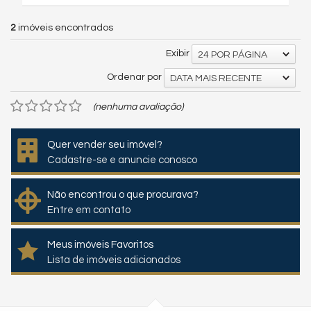
2
imóveis encontrados
Exibir
24 POR PÁGINA
Ordenar por
DATA MAIS RECENTE
(nenhuma avaliação)
Quer vender seu imóvel?
Cadastre-se e anuncie conosco
Não encontrou o que procurava?
Entre em contato
Meus imóveis Favoritos
Lista de imóveis adicionados