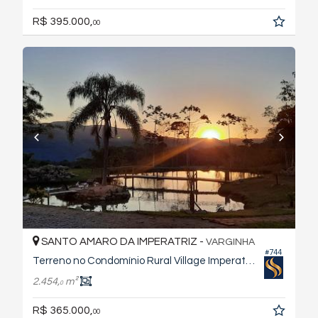
R$ 395.000,
00
SANTO AMARO DA IMPERATRIZ -
VARGINHA
#744
Terreno no Condomínio Rural Village Imperatriz
2.454,
m²
0
R$ 365.000,
00