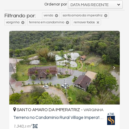
Ordenar por
DATA MAIS RECENTE
Filtrando por:
venda
santo amaro da imperatriz
varginha
terreno em condomínio
remover todos
SANTO AMARO DA IMPERATRIZ -
VARGINHA
#746
Terreno no Condomínio Rural Village Imperatriz
1.340,
m²
3