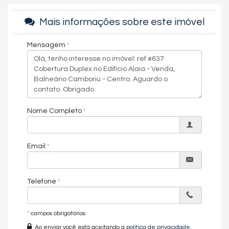
Mais informações sobre este imóvel
Para isso, é preciso ir além da engenharia, da arquitetura e do
design. É essencial compreender os movimentos humanos e a
Mensagem
evolução das nossas relações, ideias e exigências ao longo do
tempo.
A cada nova pergunta, queremos dar respostas
surpreendentes em forma de empreendimentos que
encantam e inspiram uma vida em plenitude.
Nome Completo
O Alaia traz uma experiência de morar mais genuína, leve e
Email
vívida com intenção nos detalhes. Tudo isso com a
exclusividade e a sofisticação próprias da marca Embraed e o
padrão de qualidade reconhecida.
Telefone
Área de lazer inferior
Clique para ver as fotos
Brinquedoteca
*
campos obrigatórios
Massagem
Ao enviar você está aceitando a
política de privacidade
.