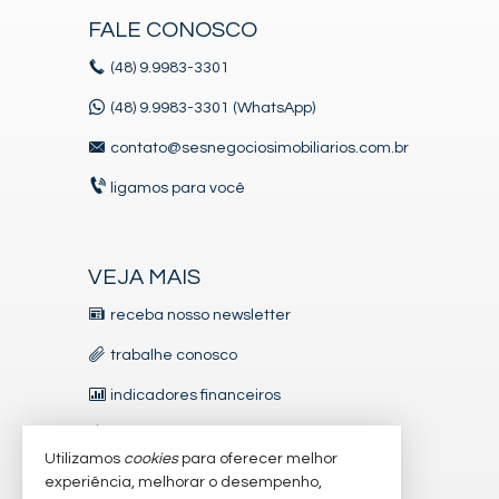
Sala para 2 Ambientes
Terraço
FALE CONOSCO
Cozinha Americana
Espaço Gourmet
(48)
9.9983-3301
Hidromassagem
Lavabo
(48) 9.9983-3301 (WhatsApp)
Entrada de Serviço
Banheiro de Serviço
contato@sesnegociosimobiliarios.com.br
Banheiro Social
Suíte Master
ligamos para você
Características do Empreendimento
Sauna
Bar
VEJA MAIS
Gerador
Sala de Jogos
receba nosso newsletter
Salão de Festas
Piscina
trabalhe conosco
Quadra Esportiva
Spa
indicadores financeiros
Espaço Gourmet
Espaço Fitness
imóveis favoritos
Portaria 24h
Utilizamos
cookies
para oferecer melhor
Medidores Individuais
mapa de imóveis
Captação de Água
experiência, melhorar o desempenho,