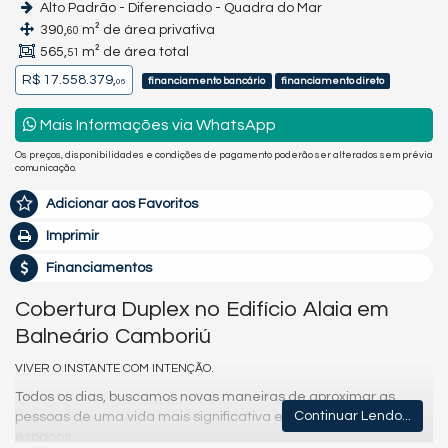
Alto Padrão - Diferenciado - Quadra do Mar
390,
m² de área privativa
60
565,
m² de área total
51
R$ 17.558.379,
financiamento bancário
financiamento direto
06
Mais Informações via WhatsApp
Os preços, disponibilidades e condições de pagamento poderão ser alterados sem prévia
comunicação.
Adicionar aos Favoritos
Imprimir
Financiamentos
Cobertura Duplex no Edifício Alaia em
Balneário Camboriú
VIVER O INSTANTE COM INTENÇÃO.
Todos os dias, buscamos novas maneiras de aproximar as
Continuar Lendo...
pessoas de uma vida mais significativa e bem vivida em seus
espaços.