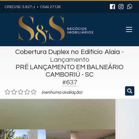
CRECI/SC 5.827-J • CNAI 27126
Cobertura Duplex no Edifício Alaia
-
Lançamento
PRÉ LANÇAMENTO EM BALNEÁRIO
CAMBORIÚ - SC
#637
(nenhuma avaliação)