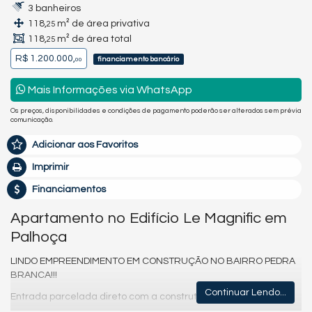
3 banheiros
118,
m² de área privativa
25
118,
m² de área total
25
R$ 1.200.000,
financiamento bancário
00
Mais Informações via WhatsApp
Os preços, disponibilidades e condições de pagamento poderão ser alterados sem prévia
comunicação.
Adicionar aos Favoritos
Imprimir
Financiamentos
Apartamento no Edifício Le Magnific em
Palhoça
LINDO EMPREENDIMENTO EM CONSTRUÇÃO NO BAIRRO PEDRA
BRANCA!!!
Continuar Lendo...
Entrada parcelada direto com a construtora