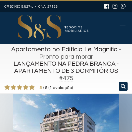
CRECI/SC 5.827-J • CNAI 27126
Apartamento no Edifício Le Magnific
-
Pronto para morar
LANÇAMENTO NA PEDRA BRANCA -
APARTAMENTO DE 3 DORMITÓRIOS
#475
5
/
5
(
1
avaliação)