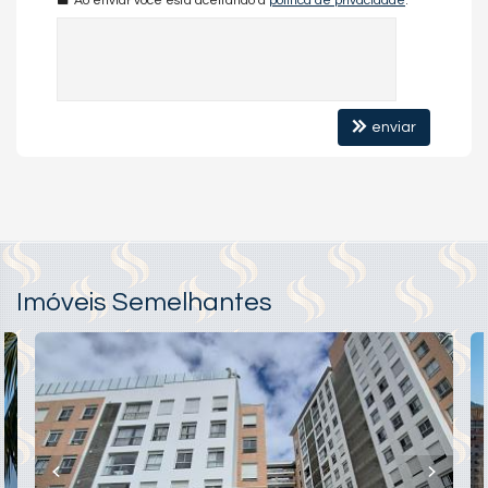
Ao enviar você está aceitando a
política de privacidade
.
- Acabamento externo em pele de vidro,
- Iluminação em LED nas áreas comuns e de circulação,
- Piscina.
- Hobby box comum, - Playground,
organizados, equipados, equipados e climatizados:*
enviar
- Salão de Festas,
- Playground,
-
Academia,
- Espaço Gourmet.
*PEDRA BRANCA: O endereço da sua nova vida.*
Imóveis Semelhantes
*LOCALIZAÇÃO:* Avenida Pedra Branca, lotes 6 e 7 - Quadra
AC-3, Pedra Branca - Palhoça/SC.
Características do Imóvel
Aquecimento de Água
Ar Condicionado
Churrasqueira
Despensa