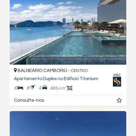
BALNEÁRIO CAMBORIÚ -
CENTRO
#562
Apartamento Duplex no Edifício Titanium
6
8
4
685,
m²
6
Consulte-nos