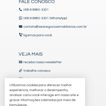
FALE CONOSCO
(48)
9.9983-3301
(48) 9.9983-3301 (WhatsApp)
contato@sesnegociosimobiliarios.com.br
ligamos para você
VEJA MAIS
receba nosso newsletter
trabalhe conosco
indicadores financeiros
Utilizamos
cookies
para oferecer melhor
imóveis favoritos
experiência, melhorar o desempenho,
analisar como você interage em nosso site e
mapa de imóveis
gravar informações coletadas por meio de
formulários.