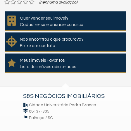
(nenhuma avaliação)
Quer vender seu imóvel?
Cadastre-se e anuncie conosco
Não encontrou o que procurava?
Entre em contato
Meus imóveis Favoritos
Lista de imóveis adicionados
S&S NEGÓCIOS IMOBILIÁRIOS
Cidade Universitária Pedra Branca
88137-335
Palhoça /
SC