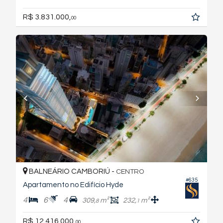
R$ 3.831.000,
00
BALNEÁRIO CAMBORIÚ -
CENTRO
#635
Apartamento no Edifício Hyde
4
6
4
309,
m²
232,
m²
8
1
R$ 12.416.000,
00