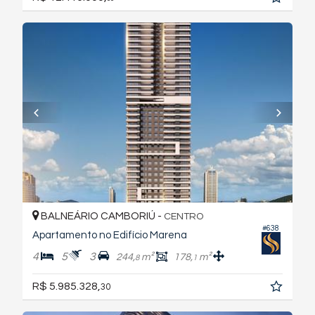
BALNEÁRIO CAMBORIÚ -
CENTRO
#638
Apartamento no Edifício Marena
4
5
3
244,
m²
178,
m²
8
1
R$ 5.985.328,
30