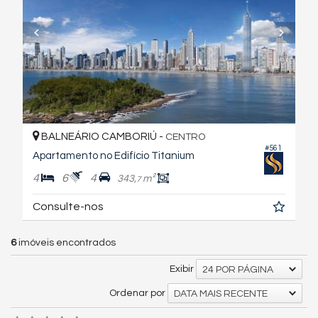
BALNEÁRIO CAMBORIÚ -
CENTRO
#561
Apartamento no Edifício Titanium
4
6
4
343,
m²
7
Consulte-nos
6
imóveis encontrados
Exibir
24 POR PÁGINA
Ordenar por
DATA MAIS RECENTE