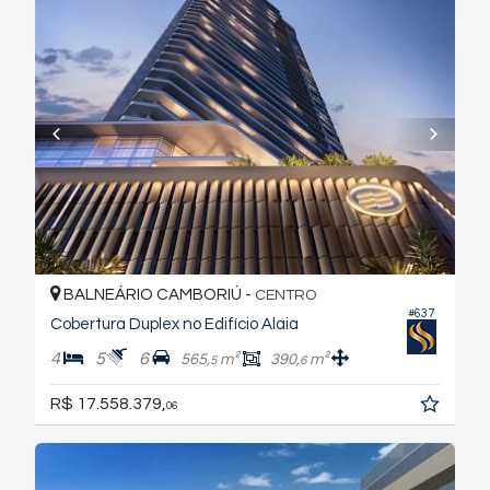
BALNEÁRIO CAMBORIÚ -
CENTRO
#637
Cobertura Duplex no Edifício Alaia
4
5
6
565,
m²
390,
m²
5
6
R$ 17.558.379,
06