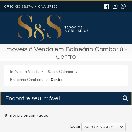
CRECI/SC 5.827-J • CNAI 27126
Imóveis à Venda em Balneário Camboriú -
Centro
Imóveis à Venda
Santa Catarina
Balneário Camboriú
Centro
Encontre seu Imóvel
6
imóveis encontrados
Exibir
24 POR PÁGINA