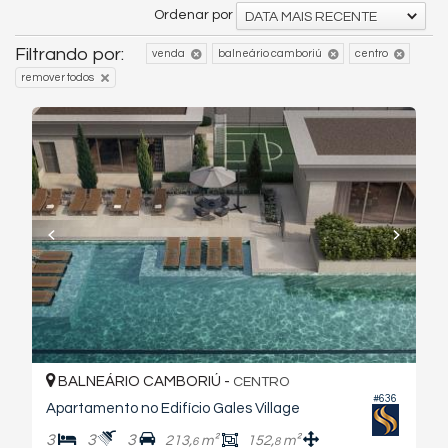
Ordenar por
DATA MAIS RECENTE
Filtrando por:
venda
balneário camboriú
centro
remover todos
BALNEÁRIO CAMBORIÚ -
CENTRO
#636
Apartamento no Edifício Gales Village
3
3
3
213,
m²
152,
m²
6
8